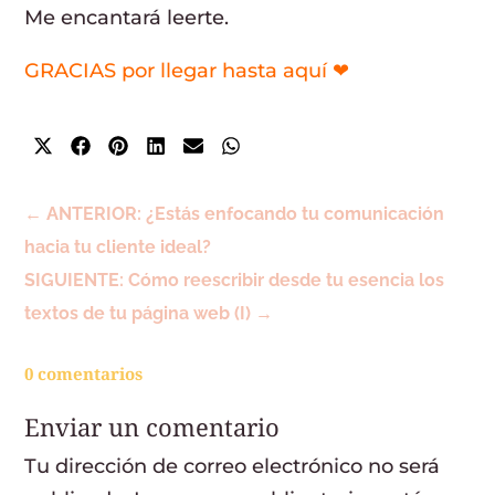
Me encantará leerte.
GRACIAS por llegar hasta aquí ❤
Compartir
Compartir
Compartir
Compartir
Compartir
Compartir
en
en
en
en
en
en
X
Facebook
Pinterest
LinkedIn
Email
WhatsApp
(Twitter)
←
ANTERIOR: ¿Estás enfocando tu comunicación
hacia tu cliente ideal?
SIGUIENTE: Cómo reescribir desde tu esencia los
textos de tu página web (I)
→
0 comentarios
Enviar un comentario
Tu dirección de correo electrónico no será